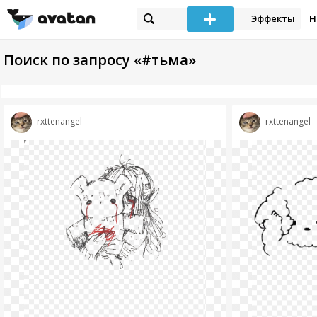
Эффекты
Н
Поиск по запросу «#тьма»
rxttenangel
rxttenangel