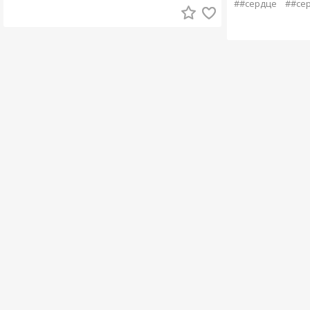
##сердце
##се