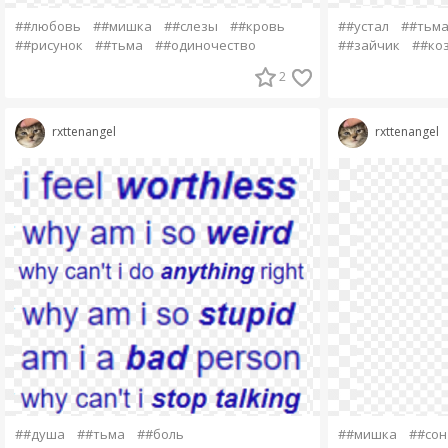
##любовь
##мишка
##слезы
##кровь
##устал
##тьм
##рисунок
##тьма
##одиночество
##зайчик
##ко
2
rxttenangel
rxttenangel
##душа
##тьма
##боль
##мишка
##сон