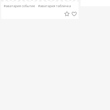
#аватария событие
#аватария табличка