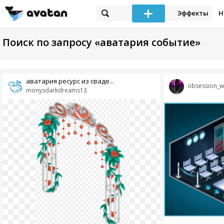
Эффекты
Н
Поиск по запросу «аватария событие»
аватария ресурс из сваде...
obsession_wi
monysdarkdreams13