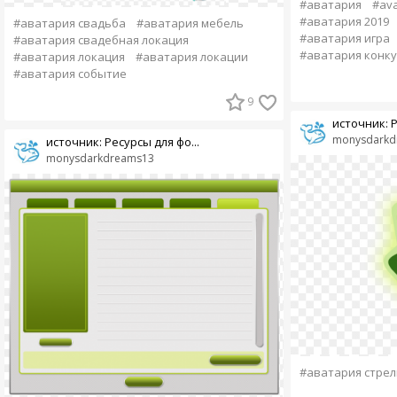
#аватария
#ava
#аватария 2019
#аватария свадьба
#аватария мебель
#аватария игра
#аватария свадебная локация
#аватария конку
#аватария локация
#аватария локации
#аватария событие
9
источник: Р
monysdarkd
источник: Ресурсы для фо...
monysdarkdreams13
#аватария стрел