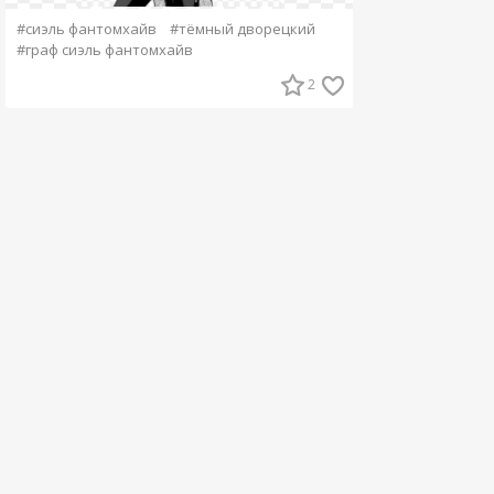
#сиэль фантомхайв
#тёмный дворецкий
#граф сиэль фантомхайв
2