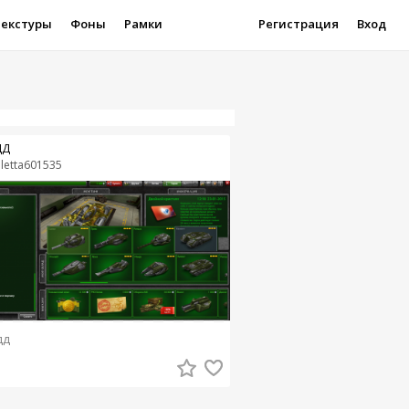
Текстуры
Фоны
Рамки
Регистрация
Вход
ДД
oletta601535
дд