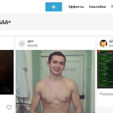
Эффекты
Наклейки
ддд»
ден
Д
deni40
vi
#ддддд