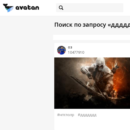
Поиск по запросу «дддд
оз
10477910
#нпглолр
#ддддддд