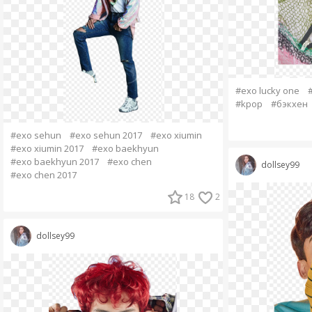
#exo lucky one
#kpop
#бэкхен
#exo sehun
#exo sehun 2017
#exo xiumin
#exo xiumin 2017
#exo baekhyun
#exo baekhyun 2017
#exo chen
dollsey99
#exo chen 2017
18
2
dollsey99