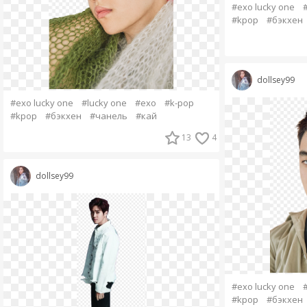
#exo lucky one
#kpop
#бэкхен
dollsey99
#exo lucky one
#lucky one
#exo
#k-pop
#kpop
#бэкхен
#чанель
#кай
13
4
dollsey99
#exo lucky one
#kpop
#бэкхен