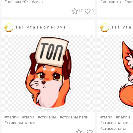
#звёзды *0*
#лиса
#денюшка
#ли
17
3
s_a_l_l_y_f_a_s_e_o_n_e_l_0_v_e
s_a_l_l_y_f_a
#паппи
#папи
#стикеры
#стикеры папи
#папи
#паппи
#стикеры паппи
#стикер паппи
#стикер папи
7