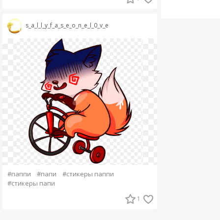
s_a_l_l_y_f_a_s_e_o_n_e_l_0_v_e
#паппи
#папи
#стикеры паппи
#стикеры папи
1