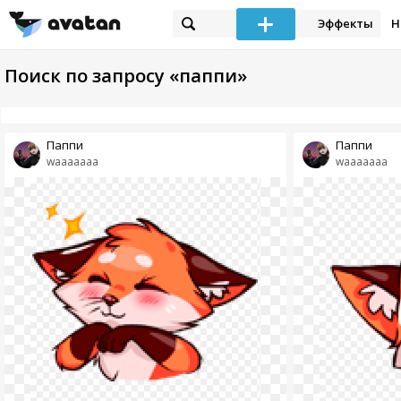
Эффекты
Н
Поиск по запросу «паппи»
Паппи
Паппи
waaaaaaa
waaaaaaa