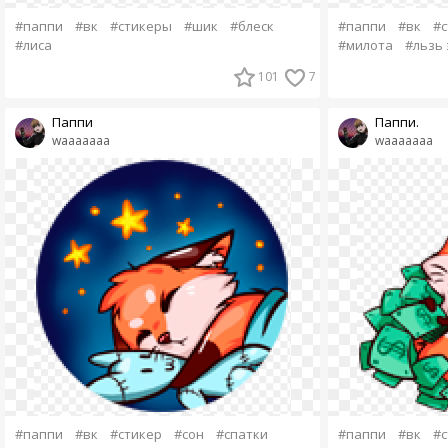
#паппи
#вк
#стикеры
#шик
#блеск
#паппи
#вк
#с
#лиса
#милота
#льзь 
101
7
Паппи
Паппи.
waaaaaaa
waaaaaaa
#паппи
#вк
#стикер
#сон
#спатки
#паппи
#вк
#с