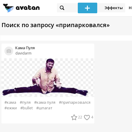
Эффекты
Н
Поиск по запросу «припарковался»
Кама Пуля
davidarm
#кама
#пуля
#кама пуля
#припарковался
#ежжи
#bullet
#шпагат
22
4