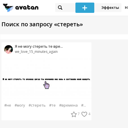
Эффекты
Н
Поиск по запросу «стереть»
Я не могу стереть те вре...
we_love_15_minutes_again
#не
#могу
#стереть
#те
#времена
#...
7
4