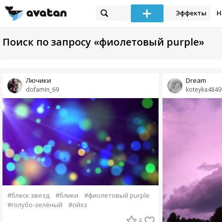
Эффекты
Н
Поиск по запросу «фиолетовый purple»
Лючики
Dream
dofamin_69
koteyka4849
#блеск звезд
#блики
#фиолетовый purple
#голубо-зелёный
#ойхз
4