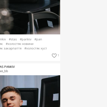
nkiv
#stas
#pankiv
#pan
як
#холостяк новини
як закарпаття
#холостяк хуст
1
AS PANKIV
ws_bb