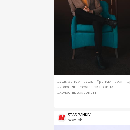
#stas pankiv
#stas
#pankiv
#oan
#
#холостяк
#холостяк новини
#холостяк закарпаття
STAS PANKIV
news_bb