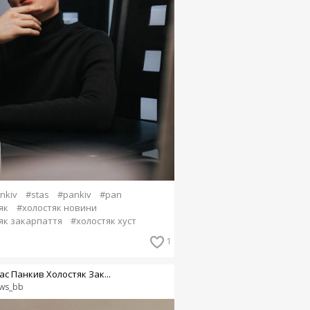
nkiv
#stas
#pankiv
#pan
як
#холостяк новини
як закарпаття
#холостяк хуст
1
ас Панкив Холостяк Зак...
ws_bb