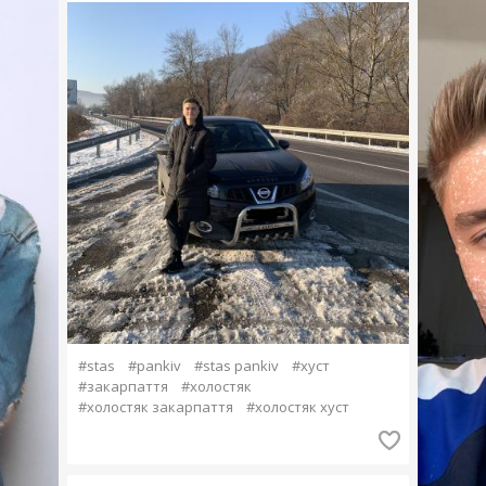
#stas
#pankiv
#stas pankiv
#хуст
#закарпаття
#холостяк
#холостяк закарпаття
#холостяк хуст