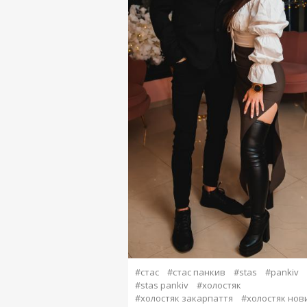
#стас
#стас панкив
#stas
#pankiv
#stas pankiv
#холостяк
#холостяк закарпаття
#холостяк нов