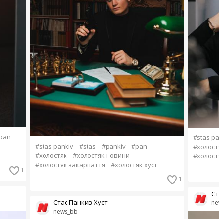
pan
#stas pa
#stas pankiv
#stas
#pankiv
#pan
#холост
#холостяк
#холостяк новини
#холост
#холостяк закарпаття
#холостяк хуст
1
1
Ст
Стас Панкив Хуст
ne
news_bb