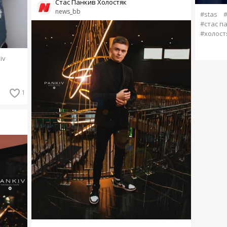
Стас Панкив Холостяк
news_bb
#stas
#
#стас п
#холост
iv
1