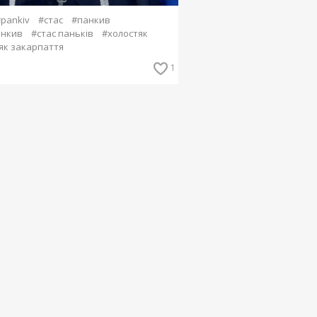
pankiv
#стас
#панкив
анкив
#стас паньків
#холостяк
як закарпаття
1