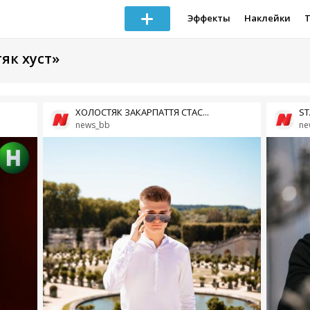
Эффекты
Наклейки
як хуст»
ХОЛОСТЯК ЗАКАРПАТТЯ СТАС...
ST
news_bb
ne