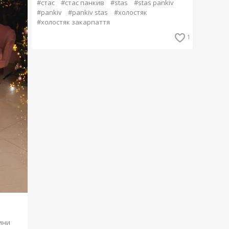
#стас
#стас панкив
#stas
#stas pankiv
#pankiv
#pankiv stas
#холостяк
#холостяк закарпаття
1
ини