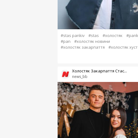
#stas pankiv
#stas
#холостяк
#pank
#pan
#холостяк новини
#холостяк закарпаття
#холостяк хуст
Холостяк Закарпаття Стас...
news_bb