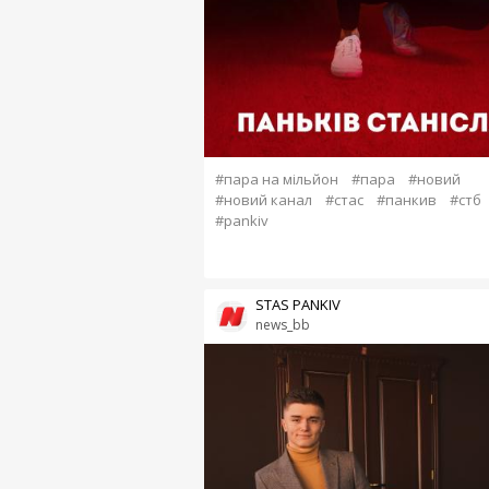
#пара на мільйон
#пара
#новий
#новий канал
#стас
#панкив
#стб
#pankiv
STAS PANKIV
news_bb