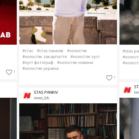
#стас
#стас панкив
#холостяк
#stas pa
#холостяк закарпаття
#холостяк хуст
#холост
#хуст фотограф
#холостяк новини
#холост
#холостяк україна
1
1
ST
STAS PANKIV
ne
news_bb