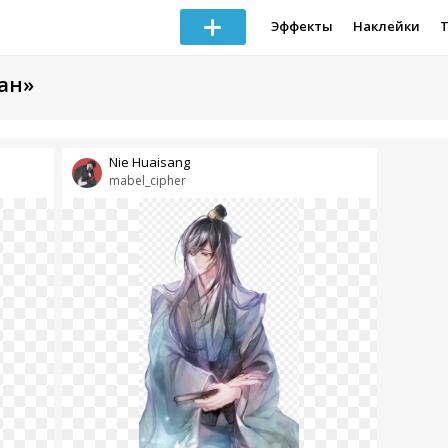
Эффекты
Наклейки
сан»
Nie Huaisang
mabel_cipher