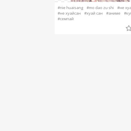
#nie huaisang
#mo dao zu shi
#не ху
#не хуайсан
#хуай сан
#аниме
#ку
#семпай