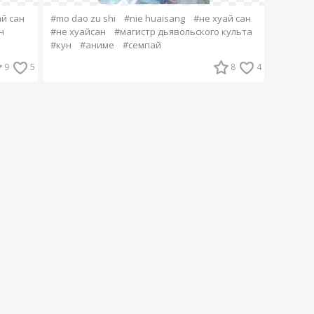
ай сан
#mo dao zu shi
#nie huaisang
#не хуай сан
н
#не хуайсан
#магистр дьявольского культа
#кун
#аниме
#семпай
9
5
8
4