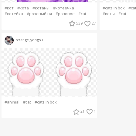
#кот
#кота
#котаны
#котеечка
#cats in box
#ca
#котейка
#розовый ня
#розовое
#cat
#коты
#cat
539
27
strange_yongsu
#animal
#cat
#cats in box
21
1