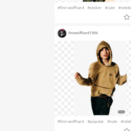
#finn wolfhard
#sticker
#cute
#celebr
finnwolfhard1994
#finn wolfhard
#popular
#cute
#cele