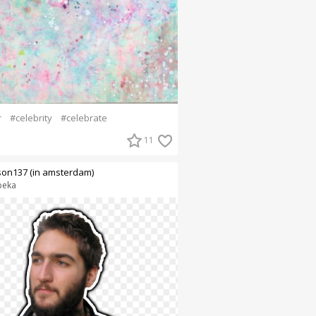
r
#celebrity
#celebrate
11
son137 (in amsterdam)
beka