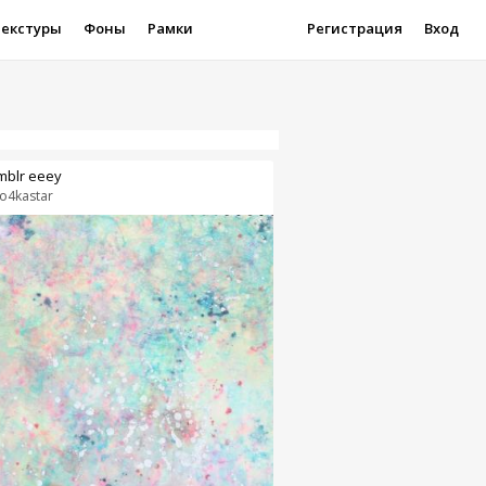
Текстуры
Фоны
Рамки
Регистрация
Вход
mblr eeey
ro4kastar