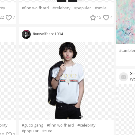
ity
#finn wolfhard
#celebrity
#popular
#smile
22
7
15
4
finnwolfhard1994
#tumble
Xl
ry
brity
#gucci gang
#finn wolfhard
#celebrity
#popular
#cute
10
2