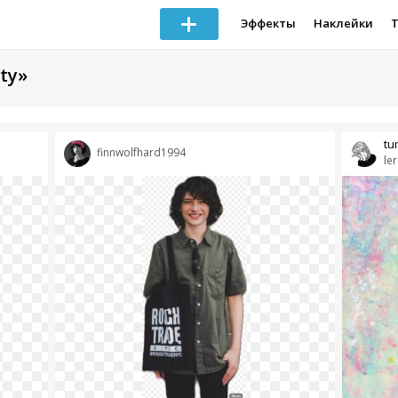
Эффекты
Наклейки
ty»
tu
finnwolfhard1994
le