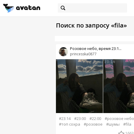
Поиск по запросу «fila»
Розовое небо, время 23:1...
princesska0877
#23:14
#23:00
#22:00
#розовое небо
#топ сохра
#розовое
#шумы
#fila
1663