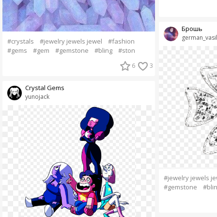
Брошь
german_vasi
#crystals
#jewelry jewels jewel
#fashion
#gems
#gem
#gemstone
#bling
#ston
6
3
Crystal Gems
yunojack
#jewelry jewels j
#gemstone
#bli