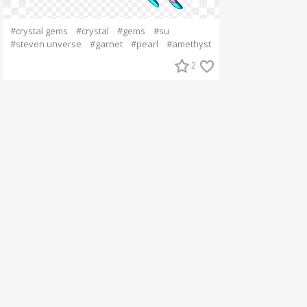
#crystal gems
#crystal
#gems
#su
#steven unverse
#garnet
#pearl
#amethyst
2