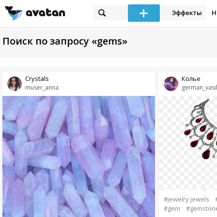
Эффекты
Н
Поиск по запросу «gems»
Crystals
Колье
muser_anna
german_vasi
#jewelry jewels
#gem
#gemston