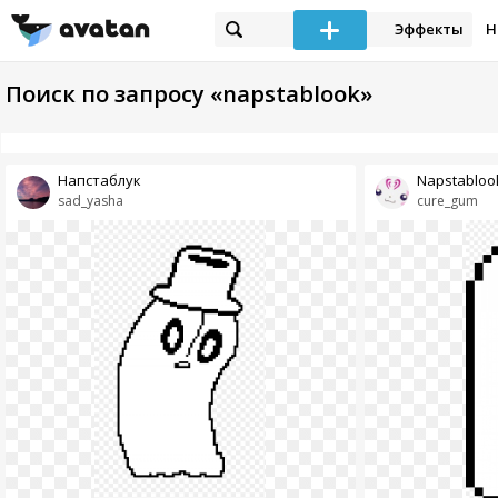
Эффекты
Н
Поиск по запросу «napstablook»
Напстаблук
Napstabloo
sad_yasha
cure_gum