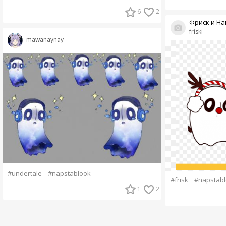
6
2
Фриск и На
friski
mawanaynay
#undertale
#napstablook
#frisk
#napstab
1
2