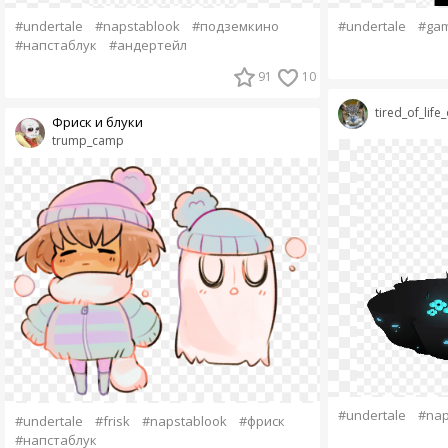
#undertale
#napstablook
#подземкино
#undertale
#ga
#напстаблук
#андертейл
91
10
tired_of_life
Фриск и блуки
trump_camp
#undertale
#nap
#undertale
#frisk
#napstablook
#фриск
#напстаблук