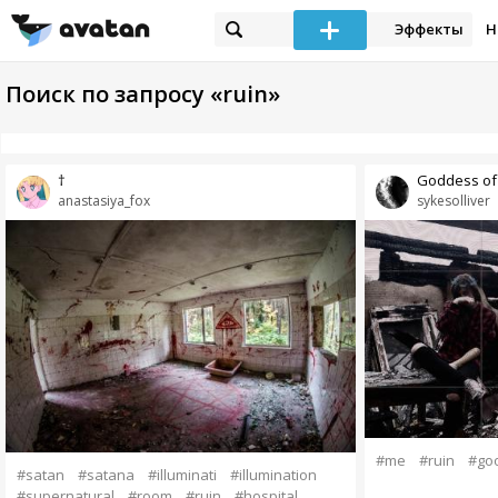
Эффекты
Н
Поиск по запросу «ruin»
†
Goddess of 
anastasiya_fox
sykesolliver
#me
#ruin
#go
#satan
#satana
#illuminati
#illumination
#supernatural
#room
#ruin
#hospital