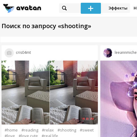
Эффекты
Н
Поиск по запросу «shooting»
cris04mt
leeannmiche
#home
#reading
#relax
#shooting
#sweet
#love
#love cute
#real life