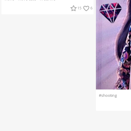
15
6
#shooting