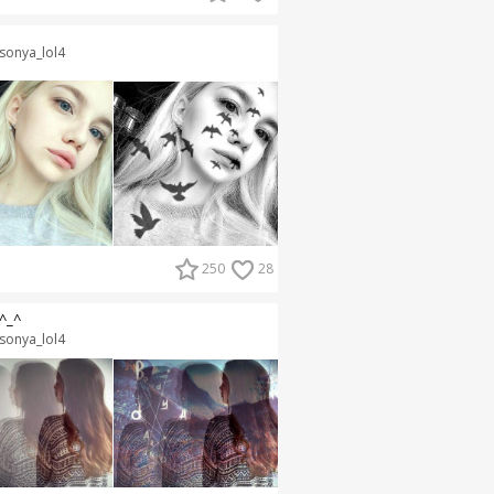
sonya_lol4
250
28
^_^
sonya_lol4