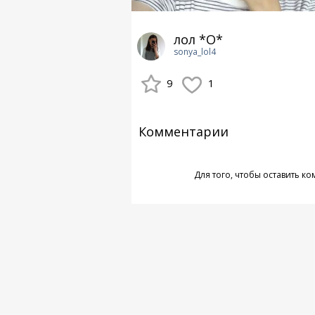
лол *О*
sonya_lol4
9
1
Комментарии
Для того, чтобы оставить к