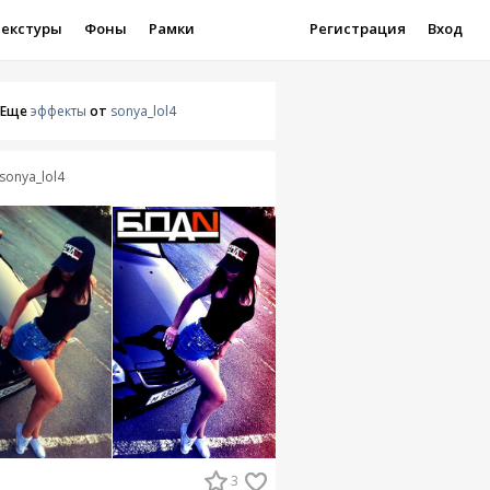
Текстуры
Фоны
Рамки
Регистрация
Вход
Еще
эффекты
от
sonya_lol4
sonya_lol4
3