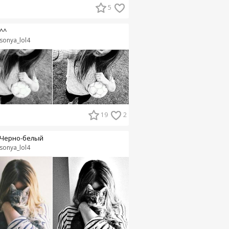
5
^^
sonya_lol4
19
2
Черно-белый
sonya_lol4