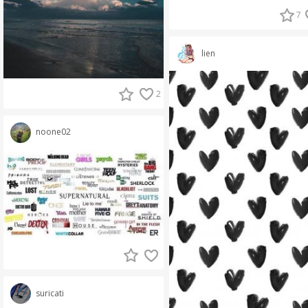
7
lien
2
noone02
suricati