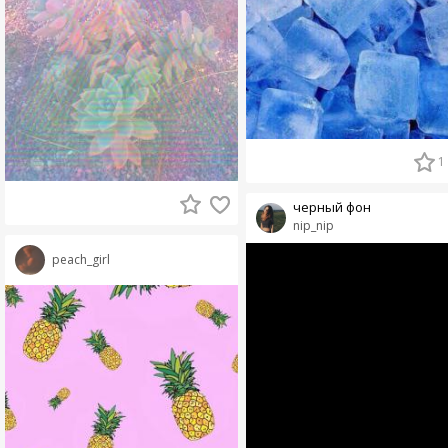
1
черный фон
nip_nip
peach_girl