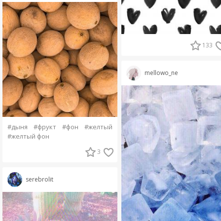
133
mellowo_ne
#дыня
#фрукт
#фон
#желтый
#желтый фон
3
serebrolit