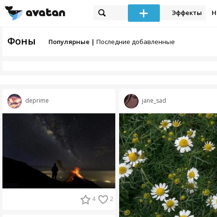
Эффекты
Н
Фоны
Популярные |
Последние добавленные
deprime
jane_sad
4
2