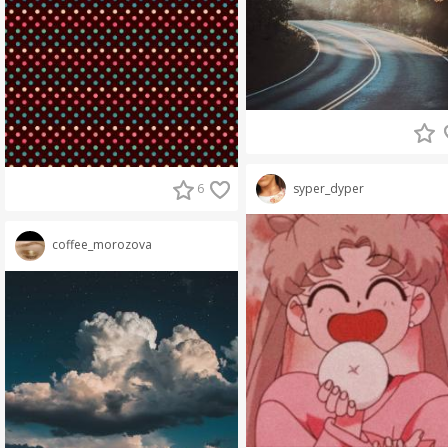
syper_dyper
6
coffee_morozova