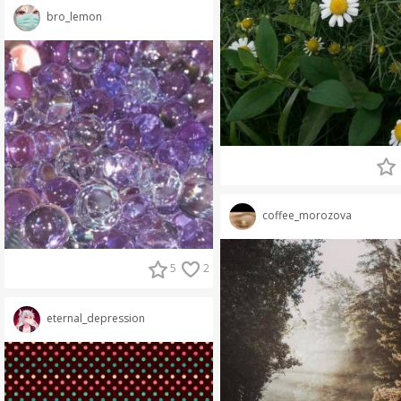
bro_lemon
coffee_morozova
5
2
eternal_depression