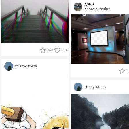
дома
photojournalist
940
104
stranycudesa
1
stranycudesa