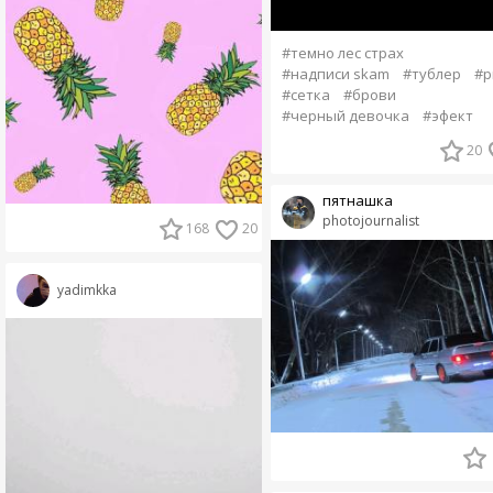
#темно лес страх
#надписи skam
#тублер
#p
#сетка
#брови
#черный девочка
#эфект
20
пятнашка
photojournalist
168
20
yadimkka