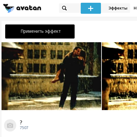
Эффекты
Н
Применить эффект
?
7507