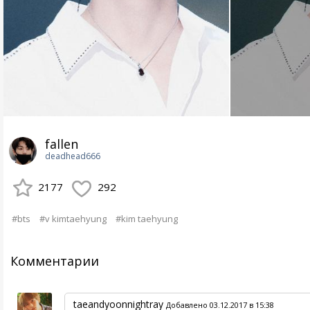
fallen
deadhead666
2177
292
#bts
#v kimtaehyung
#kim taehyung
Комментарии
taeandyoonnightray
Добавлено 03.12.2017 в 15:38