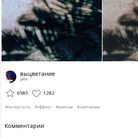
выцветание
jaha
6585
1282
#потёртость
#эффект
#винтаж
#смягчение
Комментарии