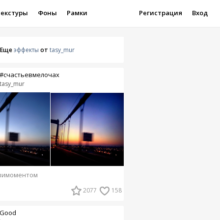
Текстуры
Фоны
Рамки
Регистрация
Вход
Еще
эффекты
от
tasy_mur
#счастьевмелочах
tasy_mur
вимоментом
2077
158
Good