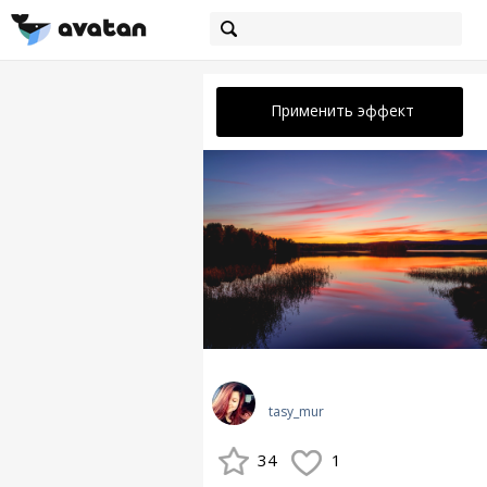
Применить эффект
tasy_mur
34
1