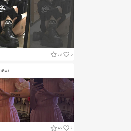
38
6
h9iwa
46
7