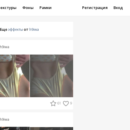
Текстуры
Фоны
Рамки
Регистрация
Вход
Еще
эффекты
от
h9iwa
h9iwa
61
9
h9iwa