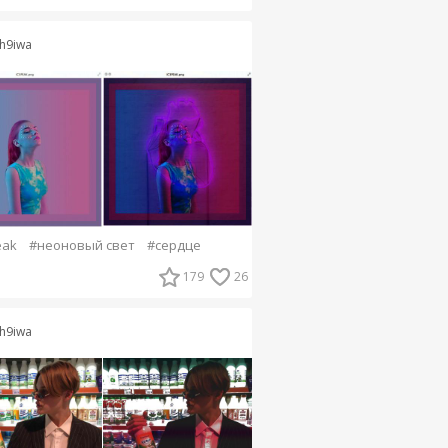
h9iwa
eak
#неоновый свет
#сердце
179
26
h9iwa