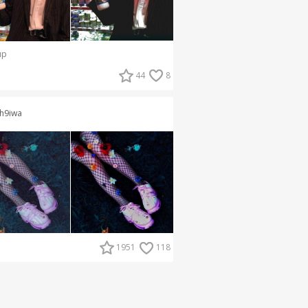
ир
44
8
h9iwa
1951
118