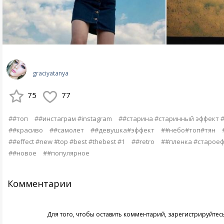
graciyatanya
75
77
##топ
##инстаграм #instagram
##старина #старинный эффект #
##красиво
##самолет
##девушка#эффект
##небо#топ#тян
##effect #new #top #best #thebest #1
##retro
##пленка #старое
##новое
##популярное
Комментарии
Для того, чтобы оставить комментарий,
зарегистрируйтес