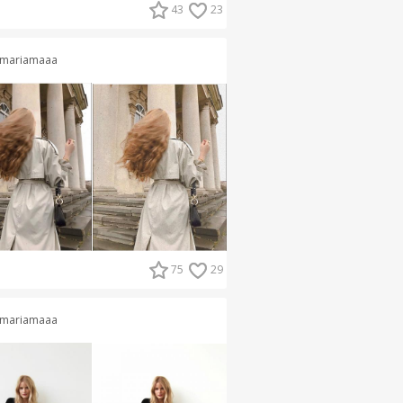
43
23
mariamaaa
75
29
mariamaaa