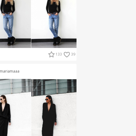
133
39
mariamaaa