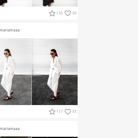
135
39
mariamaaa
117
33
mariamaaa