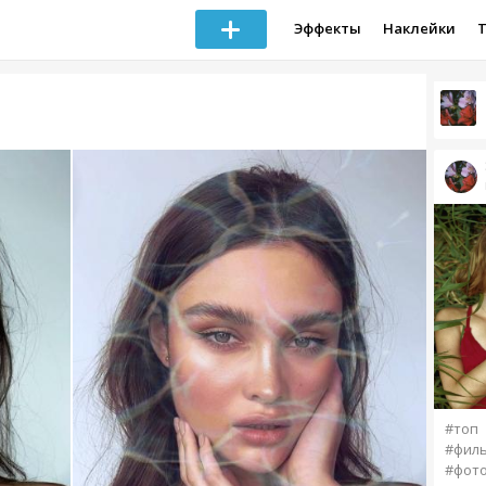
Эффекты
Наклейки
#топ
#фил
#фото