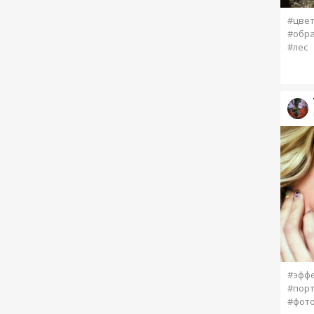
#цве
#обр
#лес
#эфф
#пор
#фото