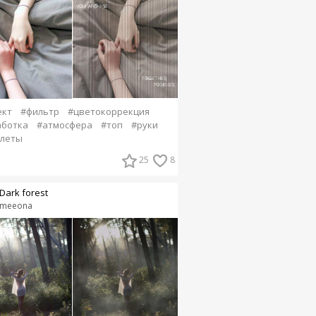
ект
#фильтр
#цветокоррекция
аботка
#атмосфера
#топ
#руки
слеты
25
8
Dark forest
meeona