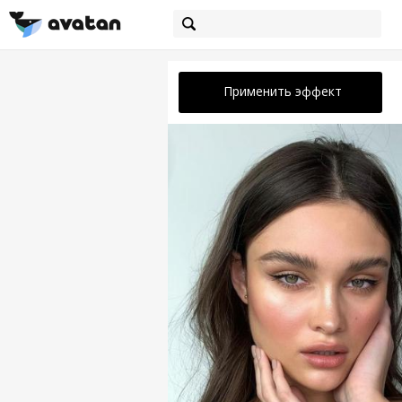
Применить эффект