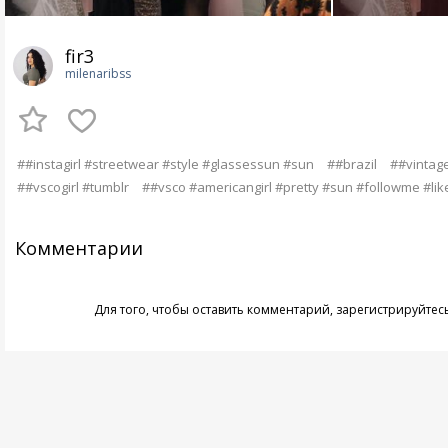
fir3
milenaribss
##instagirl #streetwear #style #glassessun #sun
##brazil
##vintag
##vscogirl #tumblr
##vsco #americangirl #pretty #sun #followme #lik
Комментарии
Для того, чтобы оставить комментарий,
зарегистрируйтес