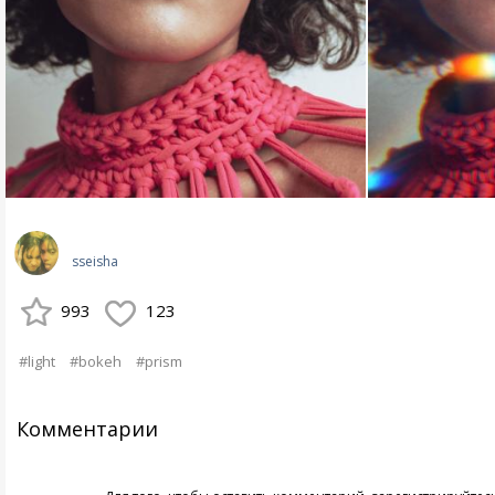
sseisha
993
123
#light
#bokeh
#prism
Комментарии