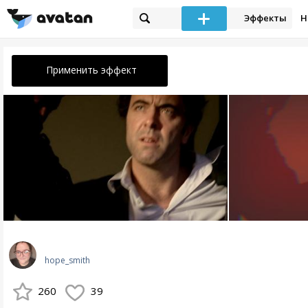
Эффекты
Н
Применить эффект
hope_smith
260
39