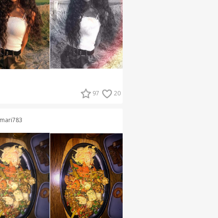
97
20
mari783