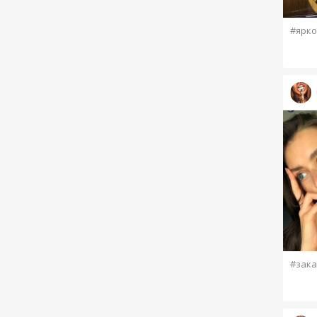
#ярко
#зака