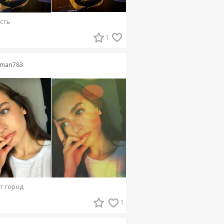
сть
1
mari783
т город
1