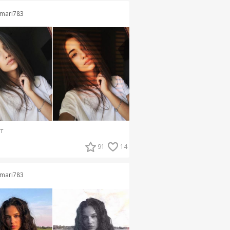
mari783
т
91
14
mari783