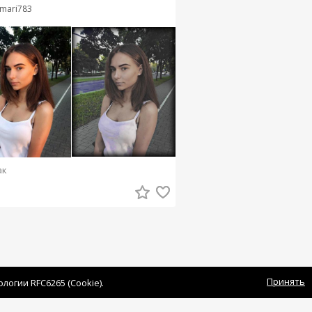
mari783
ак
Принять
огии RFC6265 (Cookie).