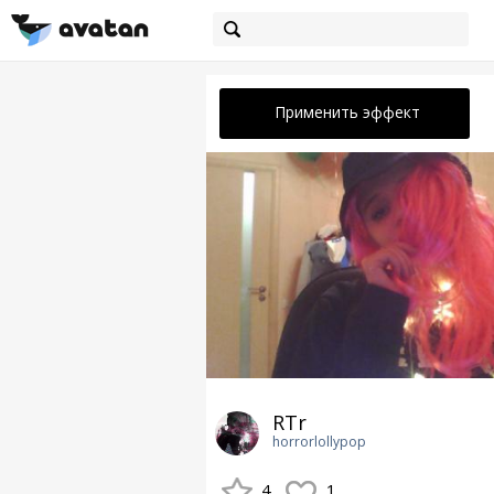
Применить эффект
RTr
horrorlollypop
4
1