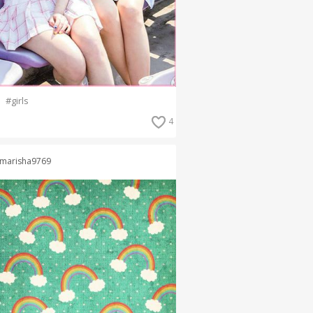
#girls
4
marisha9769