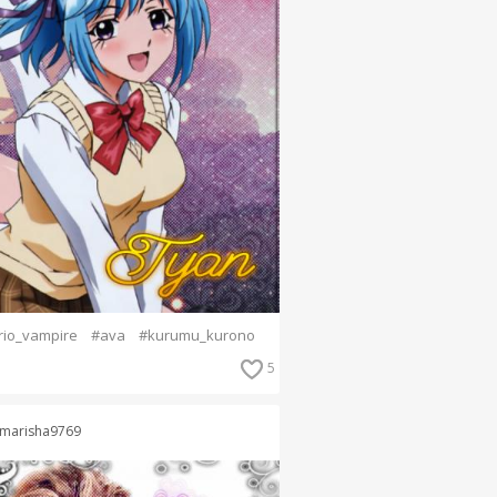
rio_vampire
#ava
#kurumu_kurono
5
marisha9769