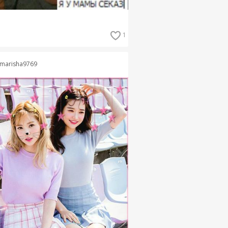
1
marisha9769