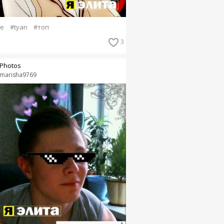
e
#tyan
#топ
3
Photos
marisha9769