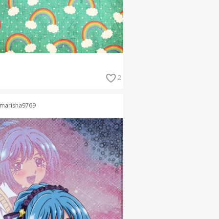
2
marisha9769