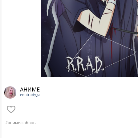
АНИМЕ
enotradyga
#анимелюбовь