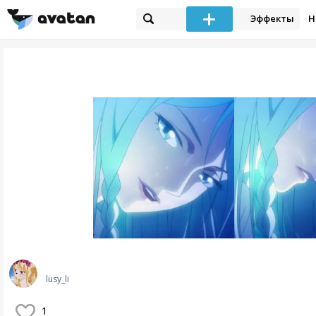
Эффекты
Н
lusy_li
1