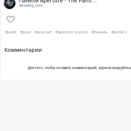
Панели Aperture - The Paint ...
wheatley_core
#paint
#pixel
#pixel art
#aperture science
#панель
#portal 2
Комментарии
Для того, чтобы оставить комментарий,
зарегистрируйтес