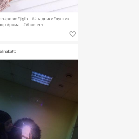
n#poom#jigfh
##надписи#лунтик
мор #рома
##homerrr
alinakattt