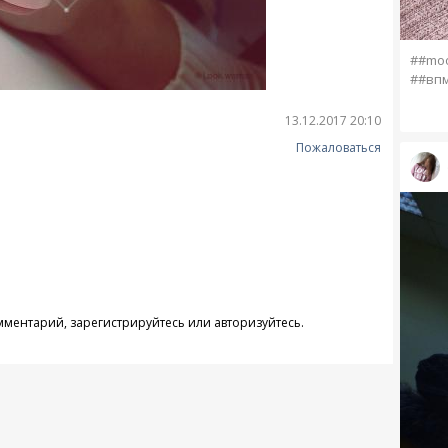
##moo
##вп
13.12.2017 20:10
Пожаловаться
омментарий,
зарегистрируйтесь
или
авторизуйтесь
.