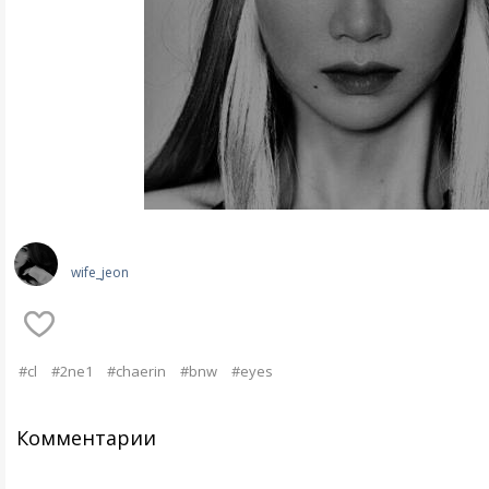
wife_jeon
#cl
#2ne1
#chaerin
#bnw
#eyes
Комментарии