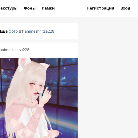
Текстуры
Фоны
Рамки
Регистрация
Вход
Еще
фото
от
animeshnitsa228
animeshnitsa228