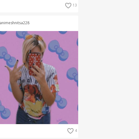
13
animeshnitsa228
4