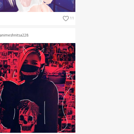
11
animeshnitsa228