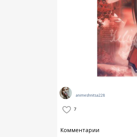
animeshnitsa228
7
Комментарии