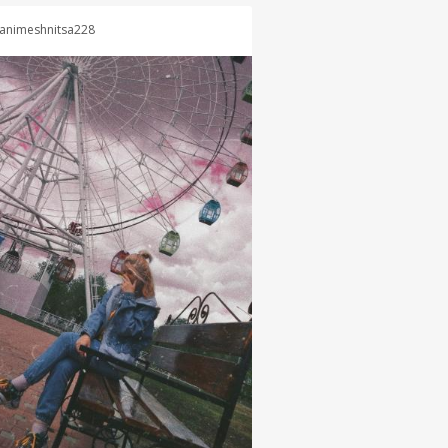
animeshnitsa228