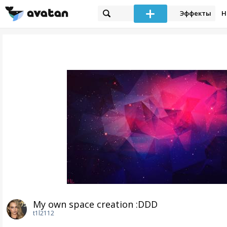
Эффекты
Н
My own space creation :DDD
t1l2112