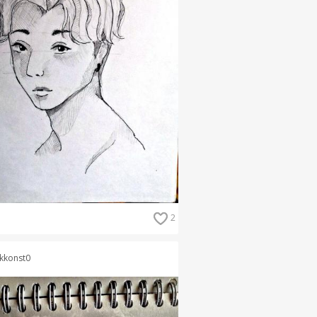
2
kkonst0