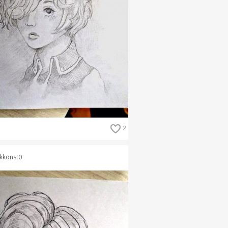
2
kkonst0