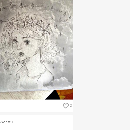
2
kkonst0