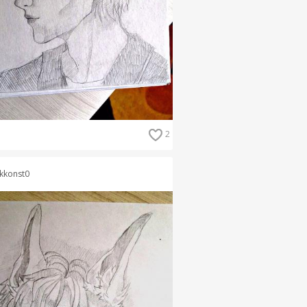
2
kkonst0