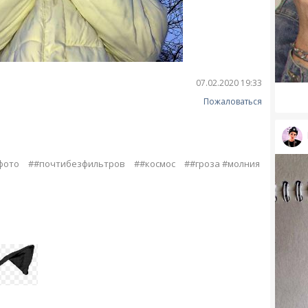
07.02.2020 19:33
Пожаловаться
фото
##почтибезфильтров
##космос
##гроза #молния