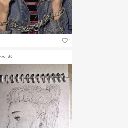
1
kkonst0