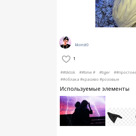
kkonst0
1
##tiktok
##time #
#tiger
##простое
##облака #красиво #розовые
Используемые элементы