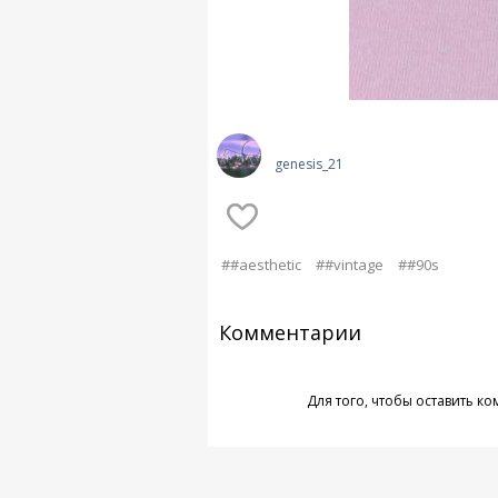
genesis_21
##aesthetic
##vintage
##90s
Комментарии
Для того, чтобы оставить к