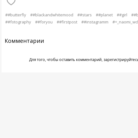
##butterfly
##blackandwhitemood
##stars
##planet
##girl
##b
##fotography
##foryou
##firstpost
##instagramm
#=_naomi_wc
Комментарии
Для того, чтобы оставить комментарий,
зарегистрируйтес