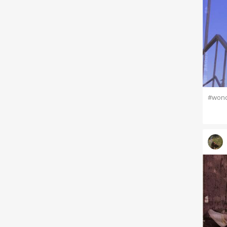
#wond