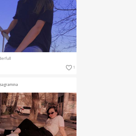
erfull
1
sagramina