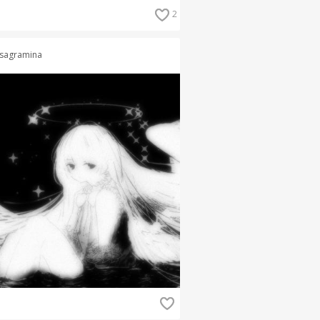
2
sagramina