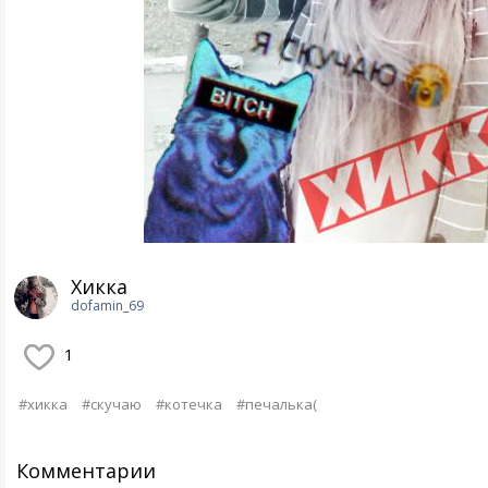
Хикка
dofamin_69
1
#хикка
#скучаю
#котечка
#печалька(
Комментарии