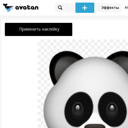
Эффекты
Н
Применить наклейку