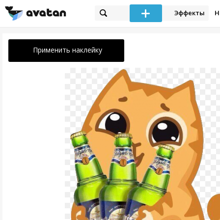
Эффекты
Н
Применить наклейку