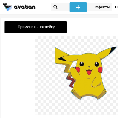
Эффекты
Н
Применить наклейку