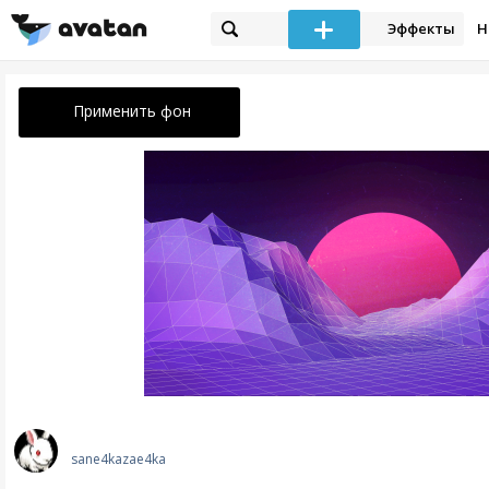
Эффекты
Н
Применить фон
sane4kazae4ka